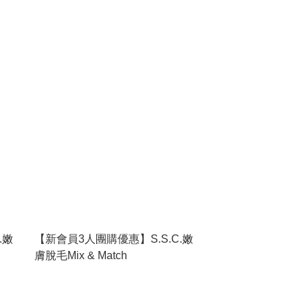
…

信的美麗肌膚！

，為廣大女性解決肌膚煩惱！
.嫩
【新會員3人團購優惠】S.S.C.嫩
膚脫毛Mix & Match