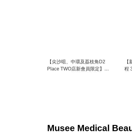
【尖沙咀、中環及荔枝角D2
【
Place TWO店新會員限定】
程 
$520/5次！全比堅尼脫毛！
Musee Medical Be