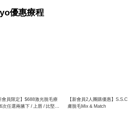
們了解顧客想如何擁有美麗的肌膚，以及對肌膚的煩惱後
Tokyo優惠療程
開創了 MUSEE 自家品牌 MUSEE COSME。

E COSME 產品都用心研製，務求令每位女性擁有充滿自
"Musee Beauté"，進一步精研一系列日本製美容產品
新會員限定】$688激光脫毛療
【新會員2人團購優惠】S.S.C
(6次任選兩腋下 / 上唇 / 比堅尼
膚脫毛Mix & Match