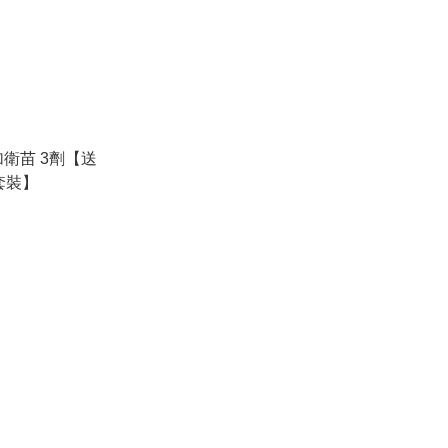
1加衛苗 3劑【送
套裝】