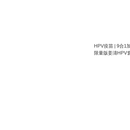
HPV疫苗 | 9合
限量版姜濤HPV