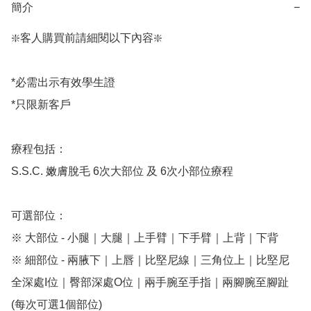
簡介
−
❇️客人購買前請細閱以下內容❇️

*必需出示有效學生證

*只限新客戶

療程包括：

S.S.C. 嫩膚脫毛 6次大部位 及 6次小部位療程

可選部位：

※ 大部位 - 小腿｜大腿｜上手臂｜下手臂｜上背｜下背

※ 細部位 - 兩腋下｜上唇｜比堅尼線｜三角位上｜比堅尼
全深處I位｜臀部深處O位｜兩手腕至手指｜兩腳腕至腳趾

(每次可選1個部位)
