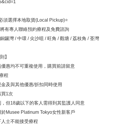
&cid=1

選擇本地取貨(Local Pickup)⭐

將有專人聯絡預約療程及免費諮詢

灣 / 中環 / 尖沙咀 / 旺角 / 觀塘 / 荔枝角 / 荃灣

則】

員優惠均不可重複使用，購買前請留意

療程

現金及與其他優惠/折扣同時使用

買1次

制，但18歲以下的客人需得到其監護人同意

Musee Platinum Tokyo女性新客戶

下人士不能接受療程
