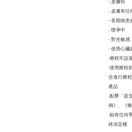
- 皮膚癌

- 皮膚有
- 長期病患
- 懷孕中

- 對光敏感

- 使用心臟
‧療程不設退
‧使用療程
合進行療程/
產品

‧點擊「提
例》、《條
‧如有任何爭議，
終決定權