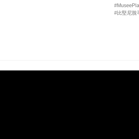
MuseePla
比堅尼脫