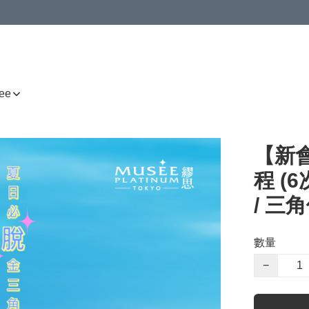
ee
【新
程 (
/ 三
數量
−