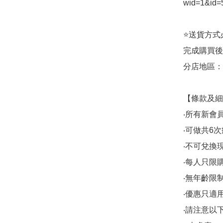
wid=1&id=5
⭐送貨方式必須
完成購買後
分店地區：銅鑼
【條款及細
‧所有新會
‧可做共6次
‧不可兌換
‧每人只限購
‧無年齡限
‧優惠只適用於
‧請注意以