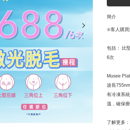
簡介
❇️客人購買
包括： 比
6次

Musee P
波長755n
有冷凍系統
溫，確保療
了解更多： htt