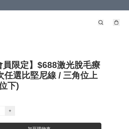
會員限定】$688激光脫毛療
6次任選比堅尼線 / 三角位上
角位下)
+
加至購物車