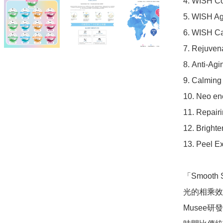
4. WISH 
5. WISH 
6. WISH 
7. Rejuv
8. Anti-
9. Calmi
10. Neo 
11. Repa
12. Brig
13. Peel 
「Smooth
光的相乘效
Musee