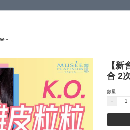
ee
【新
合 2
數量
−