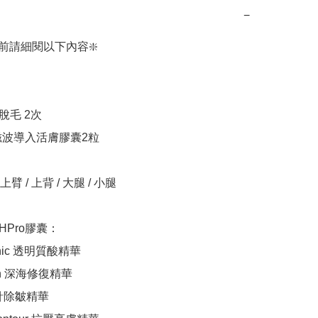
−
前請細閱以下內容❇️

脫毛 2次

o磁波導入活膚膠囊2粒

 / 上背 / 大腿 / 小腿

HPro膠囊：

ronic 透明質酸精華

gen 深海修復精華

無針除皺精華
