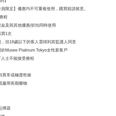
則】

會員限定】優惠均不可重複使用，購買前請留意。

療程

現金及與其他優惠/折扣同時使用

買1次

制，但18歲以下的客人需得到其監護人同意

Musee Platinum Tokyo女性新客戶

下人士不能接受療程

任何異常或極度乾燥

或服用長期藥物

起搏器
