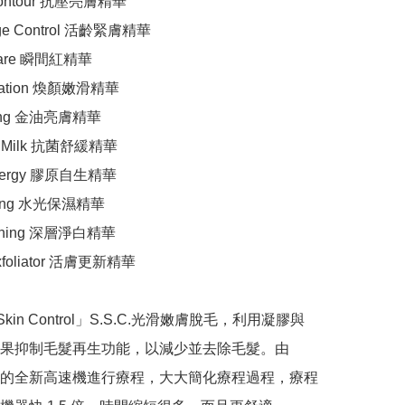
Contour 抗壓亮膚精華

Age Control 活齡緊膚精華

Care 瞬間紅精華

enation 煥顏嫩滑精華

Aging 金油亮膚精華

ng Milk 抗菌舒緩精華

energy 膠原自生精華

iring 水光保濕精華

htening 深層淨白精華

Exfoliator 活膚更新精華

 Skin Control」S.S.C.光滑嫩膚脫毛，利用凝膠與
果抑制毛髮再生功能，以減少並去除毛髮。由
研發的全新高速機進行療程，大大簡化療程過程，療程