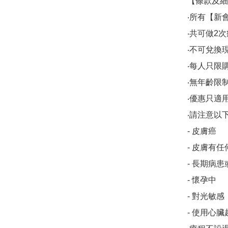
【條款及細
‧所有【新
‧共可做2次
‧不可兌換
‧每人只限購
‧無年齡限
‧優惠只適用於
‧請注意以
- 皮膚癌

- 皮膚有
- 長期病患
- 懷孕中

- 對光敏感

- 使用心臟