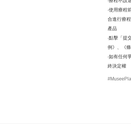
‧療程不設退
‧使用療程
合進行療程/
產品

‧點擊「提
例》、《條
‧如有任何爭議，
終決定權
MuseePla