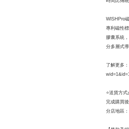
時間比傳統
WISHP
專利磁性標
膠囊系統，
分多層式導
了解更多：  ht
wid=1&id=1
⭐送貨方式必須
完成購買後
分店地區：銅鑼