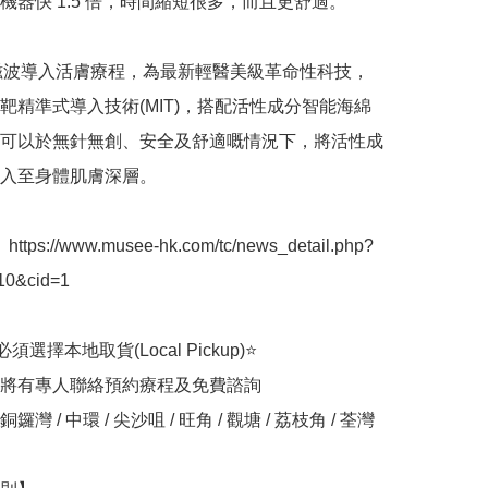
機器快 1.5 倍，時間縮短很多，而且更舒適。

ro磁波導入活膚療程，為最新輕醫美級革命性科技，
靶精準式導入技術(MIT)，搭配活性成分智能海綿
可以於無針無創、安全及舒適嘅情況下，將活性成
入至身體肌膚深層。

tps://www.musee-hk.com/tc/news_detail.php?
0&cid=1

選擇本地取貨(Local Pickup)⭐

將有專人聯絡預約療程及免費諮詢

灣 / 中環 / 尖沙咀 / 旺角 / 觀塘 / 荔枝角 / 荃灣
