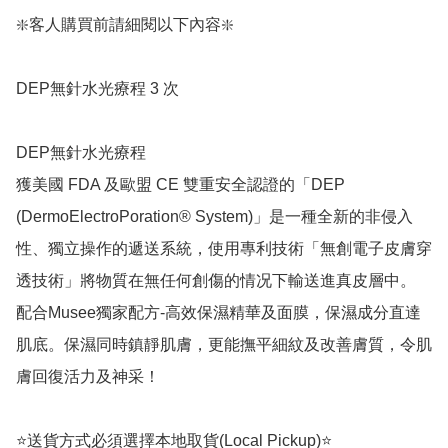
❇️客人購買前請細閱以下內容❇️

DEP無針水光療程 3 次 

DEP無針水光療程

獲美國 FDA 及歐盟 CE 雙重安全認證的「DEP 
(DermoElectroPoration® System)」是一種全新的非侵入
性、獨立操作的遞送系統，使用專利技術「無創電子皮膚穿
透技術」將物質在無任何創傷的情况下輸送進真皮層中。

配合Musee獨家配方-高效保濕精華及面膜，保濕成分直達
肌底。保濕同時鎮靜肌膚，更能撫平細紋及改善膚質，令肌
膚回復活力及神采！

⭐送貨方式必須選擇本地取貨(Local Pickup)⭐
