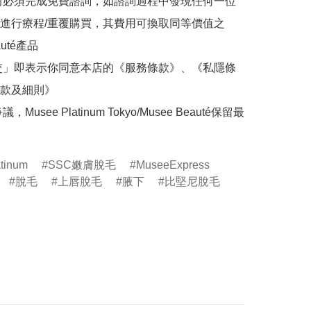
前必須完成免費諮詢，如諮詢過程中發現任何一位
進行療程/重覆購買，其費用可換取同等價值之
auté產品

交」即表示你同意本店的《服務條款》、《私隱條
款及細則》

Musee Platinum Tokyo/Musee Beauté保留最
tinum
SSC嫩膚脫毛
MuseeExpress
脫毛
上唇脫毛
腋下
比堅尼脫毛