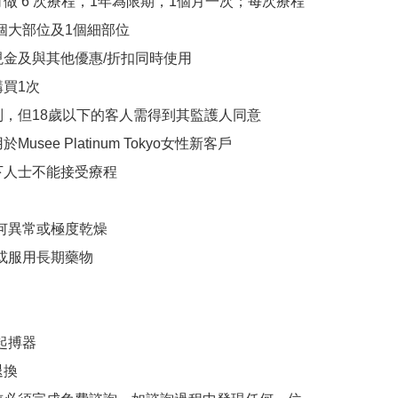
可做 6 次療程，1年為限期，1個月一次；每次療程
個大部位及1個細部位

現金及與其他優惠/折扣同時使用

買1次

制，但18歲以下的客人需得到其監護人同意

Musee Platinum Tokyo女性新客戶

下人士不能接受療程

任何異常或極度乾燥

或服用長期藥物

起搏器

換
