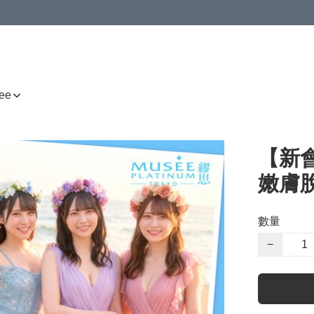
ee
【新會
嫩膚脫毛
數量
−