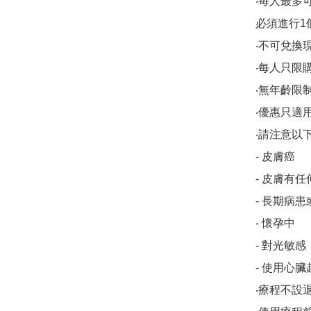
‧每人最多
必須進行1
‧不可兌換
‧每人只限購
‧無年齡限
‧優惠只適用於
‧請注意以
- 皮膚癌

- 皮膚有
- 長期病患
- 懷孕中

- 對光敏感

- 使用心臟
‧療程不設退