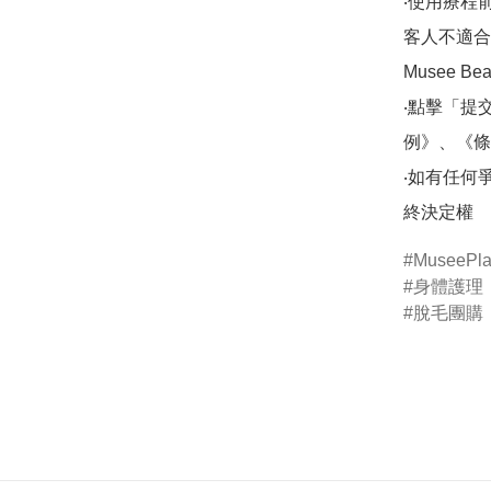
‧使用療程
客人不適合
Musee Be
‧點擊「提
例》、《條
‧如有任何爭議，
MuseePla
身體護理
脫毛團購