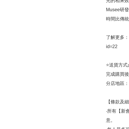
光的相乘效
Musee
時間比傳統
了解更多： htt
id=22

⭐送貨方式必須
完成購買後
分店地區：銅鑼
【條款及細
‧所有【新
意。
