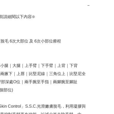
−
前請細閱以下內容❇️

嫩膚脫毛 6次大部位 及 6次小部位療程

 - 小腿｜大腿｜上手臂｜下手臂｜上背｜下背

 - 兩腋下｜上唇｜比堅尼線｜三角位上｜比堅尼全
臀部深處O位｜兩手腕至手指｜兩腳腕至腳趾

個部位)

 Skin Control」S.S.C.光滑嫩膚脫毛，利用凝膠與