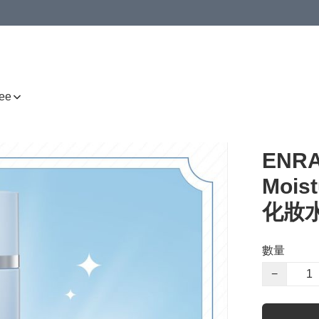
ee
ENRA
Mois
化妝水 
數量
−