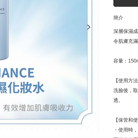
簡介
深層保濕成
令肌膚充滿
容量：150m
【使用方法
洗臉後，取
透。

【保管和使
・使用時，