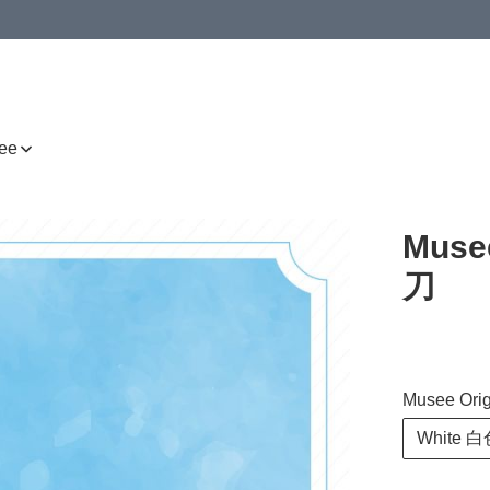
ee
Muse
刀
Musee Ori
White 