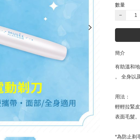
數量
−
簡介
有助溫和地
。 全身以
用法：

輕輕拉緊皮
表面毛髮。

*為防止剃