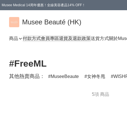
Musee Medical 14周年優惠！全線美容產品14% OFF！
凡購物滿HKD 500.00即享運費減免優惠
Musee Beauté (HK)
商品
付款方式
會員專區
退貨及退款政策
送貨方式
關於Mus
#FreeML
其他熱賣商品：
MuseeBeaute
女神冬甩
WISH
5項 商品