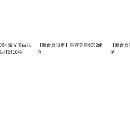
64 激光美白袪
【新會員限定】皇牌美肌6選2組
【新會員
定點打斑10粒
合
槍