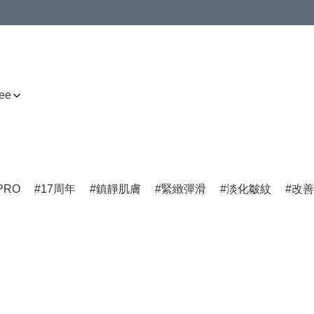
ee
PRO
17周年
鎮靜肌膚
緊緻彈滑
淡化皺紋
改善