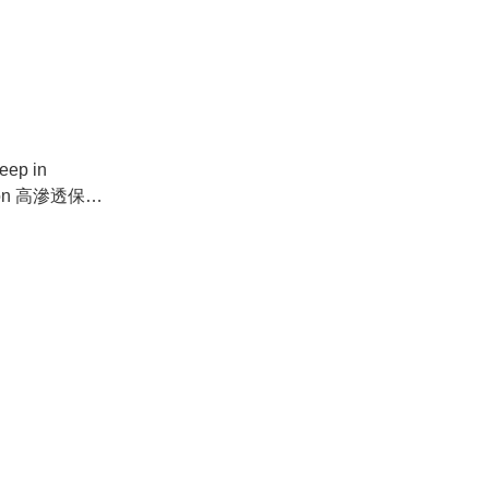
ep in
otion 高滲透保濕