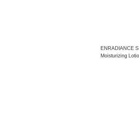
ENRADIANCE Se
Moisturizing L
化妝水 <150ml>