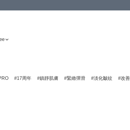
ee
PRO
17周年
鎮靜肌膚
緊緻彈滑
淡化皺紋
改善