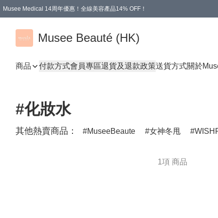
Musee Medical 14周年優惠！全線美容產品14% OFF！
凡購物滿HKD 500.00即享運費減免優惠
Musee Beauté (HK)
商品
付款方式
會員專區
退貨及退款政策
送貨方式
關於Mus
#化妝水
其他熱賣商品：
MuseeBeaute
女神冬甩
WISH
1項 商品