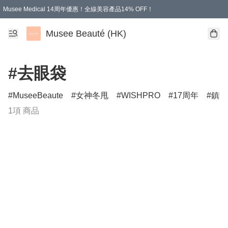
Musee Medical 14周年優惠！全線美容產品14% OFF！
凡購物滿HKD 500.00即享運費減免優惠
Musee Beauté (HK)
#去眼袋
MuseeBeaute
女神冬甩
WISHPRO
17周年
鎮靜
1項 商品