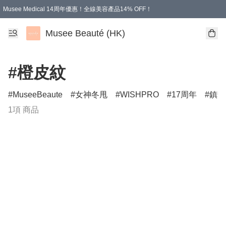
Musee Medical 14周年優惠！全線美容產品14% OFF！
凡購物滿HKD 500.00即享運費減免優惠
Musee Beauté (HK)
#橙皮紋
MuseeBeaute
女神冬甩
WISHPRO
17周年
鎮靜
1項 商品