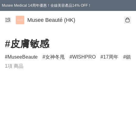
Musee Medical 14周年優惠！全線美容產品14% OFF！
凡購物滿HKD 500.00即享運費減免優惠
Musee Beauté (HK)
#皮膚敏感
MuseeBeaute
女神冬甩
WISHPRO
17周年
鎮靜
1項 商品