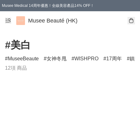
Musee Medical 14周年優惠！全線美容產品14% OFF！
凡購物滿HKD 500.00即享運費減免優惠
Musee Beauté (HK)
#美白
MuseeBeaute
女神冬甩
WISHPRO
17周年
鎮靜
12項 商品