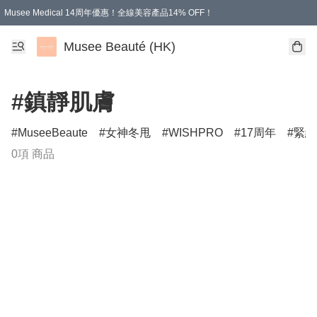
Musee Medical 14周年優惠！全線美容產品14% OFF！
凡購物滿HKD 500.00即享運費減免優惠
Musee Beauté (HK)
#鎮靜肌膚
MuseeBeaute
女神冬甩
WISHPRO
17周年
緊緻
0項 商品