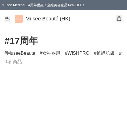
Musee Medical 14周年優惠！全線美容產品14% OFF！
凡購物滿HKD 500.00即享運費減免優惠
Musee Beauté (HK)
#17周年
MuseeBeaute
女神冬甩
WISHPRO
鎮靜肌膚
緊
0項 商品