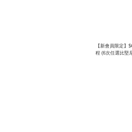
【新會員限定】$
程 (6次任選比堅尼
三角位下)