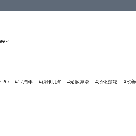
ee
PRO
17周年
鎮靜肌膚
緊緻彈滑
淡化皺紋
改善