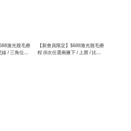
688激光脫毛療
【新會員限定】$688激光脫毛療
線 / 三角位上 /
程 (6次任選兩腋下 / 上唇 / 比堅
尼線)